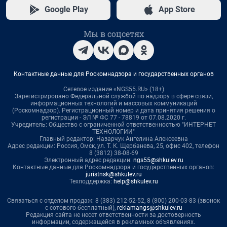
Google Play
App Store
Мы в соцсетях
Контактные данные для Роскомнадзора и государственных органов
Сетевое издание «NGS55.RU» (18+)
Зарегистрировано Федеральной службой по надзору в сфере связи,
информационных технологий и массовых коммуникаций
(Роскомнадзор). Регистрационный номер и дата принятия решения о
регистрации - ЭЛ № ФС 77 - 78819 от 07.08.2020 г.
Учредитель: Общество с ограниченной ответственностью "ИНТЕРНЕТ
ТЕХНОЛОГИИ"
Главный редактор: Назарчук Ангелина Алексеевна
Адрес редакции: Россия, Омск, ул. Т. К. Щербанева, 25, офис 402, телефон
8 (3812) 38-08-69
Электронный адрес редакции:
ngs55@shkulev.ru
Контактные данные для Роскомнадзора и государственных органов:
juristnsk@shkulev.ru
Техподдержка:
help@shkulev.ru
Связаться с отделом продаж: 8 (383) 212-52-52, 8 (800) 200-03-83 (звонок
с сотового бесплатный),
reklamangs@shkulev.ru
Редакция сайта не несет ответственности за достоверность
информации, содержащейся в рекламных объявлениях.