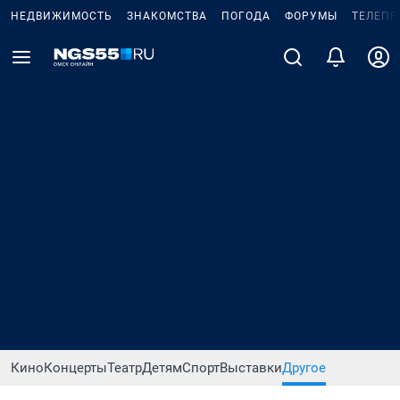
НЕДВИЖИМОСТЬ
ЗНАКОМСТВА
ПОГОДА
ФОРУМЫ
ТЕЛЕПР
Кино
Концерты
Театр
Детям
Спорт
Выставки
Другое