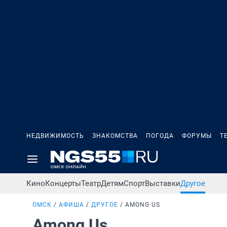
НЕДВИЖИМОСТЬ
ЗНАКОМСТВА
ПОГОДА
ФОРУМЫ
Т
Кино
Концерты
Театр
Детям
Спорт
Выставки
Другое
ОМСК
АФИША
ДРУГОЕ
AMONG US
Among Us