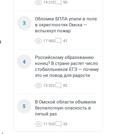
19 210
90
Обломки БПЛА упали в поле
3
в окрестностях Омска —
вспыхнул пожар
 
17 983
41
Российскому образованию
4
конец? В стране растет число
стобалльников ЕГЭ — почему
это не повод для радости
13 522
82
В Омской области объявили
5
беспилотную опасность в
пятый раз
11 933
33