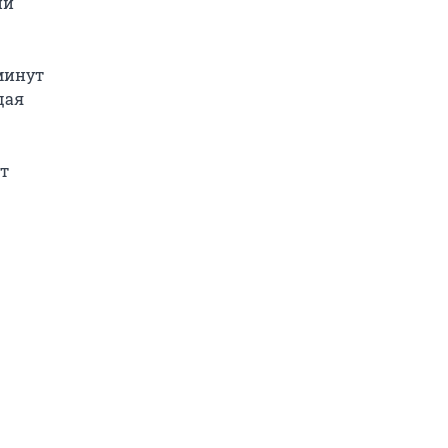
й 
минут 
ая 
т 