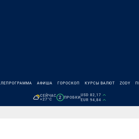
ЕЛЕПРОГРАММА
АФИША
ГОРОСКОП
КУРСЫ ВАЛЮТ
ZODY
П
USD 82,17
СЕЙЧАС
2
ПРОБКИ
+27°C
EUR 94,84