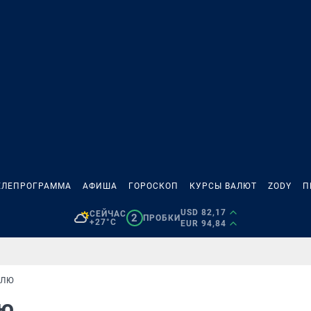
ЕЛЕПРОГРАММА
АФИША
ГОРОСКОП
КУРСЫ ВАЛЮТ
ZODY
П
USD 82,17
СЕЙЧАС
2
ПРОБКИ
+27°C
EUR 94,84
ЕЛЮ
лю