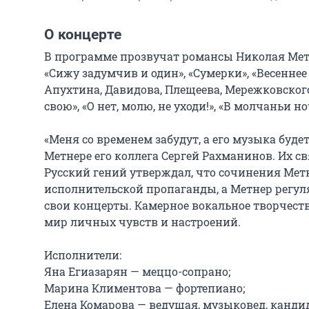
О концерте
В программе прозвучат романсы Николая Метне
«Сижу задумчив и один», «Сумерки», «Весеннее
Апухтина, Давидова, Плещеева, Мережковского, Ф
свою», «О нет, молю, не уходи!», «В молчаньи но
«Меня со временем забудут, а его музыка будет
Метнере его коллега Сергей Рахманинов. Их св
Русский гений утверждал, что сочинения Метн
исполнительской пропаганды, а Метнер регул
свои концерты. Камерное вокальное творчеств
мир личных чувств и настроений.

Исполнители:

Яна Егиазарян — меццо-сопрано;

Марина Климентова — фортепиано;

Елена Комарова — ведущая, музыковед, кандид