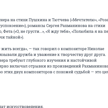
ра на стихи Пушкина и Тютчева («Мечтателю», «Роза»
 успокоение»), романсы Сергея Рахманинова на стихи 
ета («О, не грусти...», «Я жду тебя», «Полюбила я на пе
чи тайной»).

 жить всегда», — так говорил о композиторе Николае 
язывали дружба и уважение к творчеству друг друга. 
ера требуют глубокого изучения и настойчивой 
ярно включал отрывки из произведений Рахманинова 
о этих двух композиторов с похожей судьбой — это це
ат искусствоведения.
