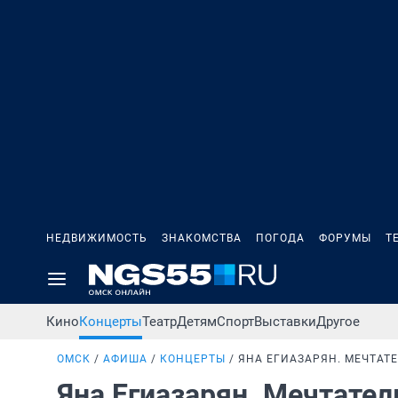
НЕДВИЖИМОСТЬ
ЗНАКОМСТВА
ПОГОДА
ФОРУМЫ
Т
Кино
Концерты
Театр
Детям
Спорт
Выставки
Другое
ОМСК
АФИША
КОНЦЕРТЫ
ЯНА ЕГИАЗАРЯН. МЕЧТАТ
Яна Егиазарян. Мечтате