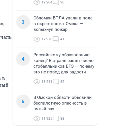
19 204
90
Обломки БПЛА упали в поле
3
, 
в окрестностях Омска —
вспыхнул пожар
чаль 
17 978
41
Российскому образованию
4
конец? В стране растет число
стобалльников ЕГЭ — почему
это не повод для радости
в 
13 511
82
лый 
В Омской области объявили
5
беспилотную опасность в
пятый раз
11 925
33