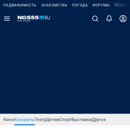
НЕДВИЖИМОСТЬ
ЗНАКОМСТВА
ПОГОДА
ФОРУМЫ
ТЕЛЕПР
Кино
Концерты
Театр
Детям
Спорт
Выставки
Другое