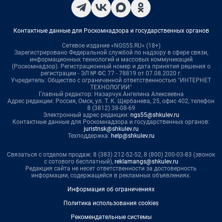
Контактные данные для Роскомнадзора и государственных органов
Сетевое издание «NGS55.RU» (18+)
Зарегистрировано Федеральной службой по надзору в сфере связи,
информационных технологий и массовых коммуникаций
(Роскомнадзор). Регистрационный номер и дата принятия решения о
регистрации - ЭЛ № ФС 77 - 78819 от 07.08.2020 г.
Учредитель: Общество с ограниченной ответственностью "ИНТЕРНЕТ
ТЕХНОЛОГИИ"
Главный редактор: Назарчук Ангелина Алексеевна
Адрес редакции: Россия, Омск, ул. Т. К. Щербанева, 25, офис 402, телефон
8 (3812) 38-08-69
Электронный адрес редакции:
ngs55@shkulev.ru
Контактные данные для Роскомнадзора и государственных органов:
juristnsk@shkulev.ru
Техподдержка:
help@shkulev.ru
Связаться с отделом продаж: 8 (383) 212-52-52, 8 (800) 200-03-83 (звонок
с сотового бесплатный),
reklamangs@shkulev.ru
Редакция сайта не несет ответственности за достоверность
информации, содержащейся в рекламных объявлениях.
Информация об ограничениях
Политика использования cookies
Рекомендательные системы