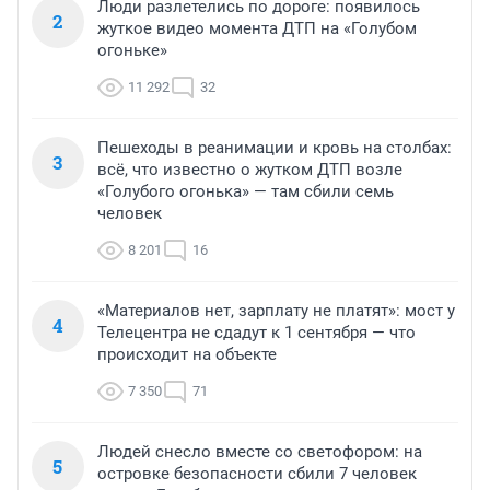
Люди разлетелись по дороге: появилось
2
жуткое видео момента ДТП на «Голубом
огоньке»
11 292
32
Пешеходы в реанимации и кровь на столбах:
3
всё, что известно о жутком ДТП возле
«Голубого огонька» — там сбили семь
человек
8 201
16
«Материалов нет, зарплату не платят»: мост у
4
Телецентра не сдадут к 1 сентября — что
происходит на объекте
7 350
71
Людей снесло вместе со светофором: на
5
островке безопасности сбили 7 человек