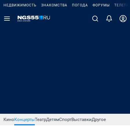
НЕДВИЖИМОСТЬ
ЗНАКОМСТВА
ПОГОДА
ФОРУМЫ
ТЕЛЕПР
Кино
Концерты
Театр
Детям
Спорт
Выставки
Другое