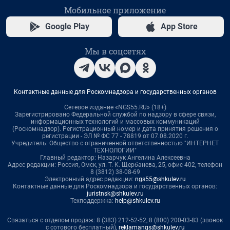
Мобильное приложение
Google Play
App Store
Мы в соцсетях
Контактные данные для Роскомнадзора и государственных органов
Сетевое издание «NGS55.RU» (18+)
Зарегистрировано Федеральной службой по надзору в сфере связи,
информационных технологий и массовых коммуникаций
(Роскомнадзор). Регистрационный номер и дата принятия решения о
регистрации - ЭЛ № ФС 77 - 78819 от 07.08.2020 г.
Учредитель: Общество с ограниченной ответственностью "ИНТЕРНЕТ
ТЕХНОЛОГИИ"
Главный редактор: Назарчук Ангелина Алексеевна
Адрес редакции: Россия, Омск, ул. Т. К. Щербанева, 25, офис 402, телефон
8 (3812) 38-08-69
Электронный адрес редакции:
ngs55@shkulev.ru
Контактные данные для Роскомнадзора и государственных органов:
juristnsk@shkulev.ru
Техподдержка:
help@shkulev.ru
Связаться с отделом продаж: 8 (383) 212-52-52, 8 (800) 200-03-83 (звонок
с сотового бесплатный),
reklamangs@shkulev.ru