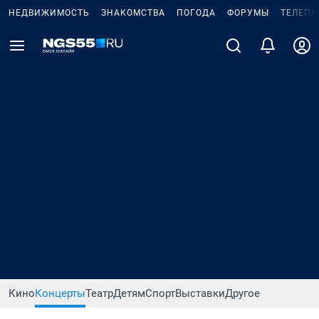
НЕДВИЖИМОСТЬ
ЗНАКОМСТВА
ПОГОДА
ФОРУМЫ
ТЕЛЕПР
Кино
Концерты
Театр
Детям
Спорт
Выставки
Другое