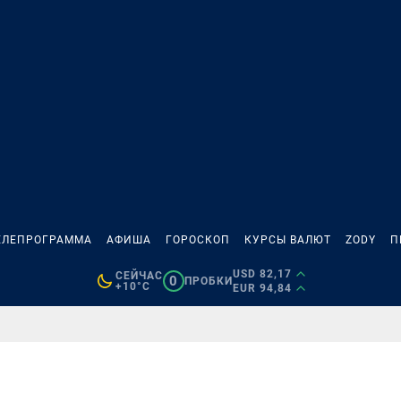
ЕЛЕПРОГРАММА
АФИША
ГОРОСКОП
КУРСЫ ВАЛЮТ
ZODY
П
USD 82,17
СЕЙЧАС
0
ПРОБКИ
+10°C
EUR 94,84