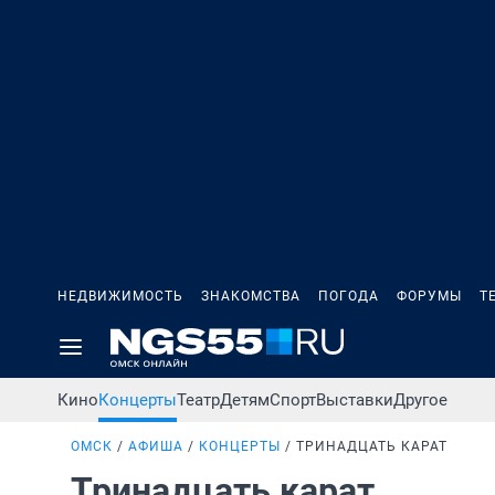
НЕДВИЖИМОСТЬ
ЗНАКОМСТВА
ПОГОДА
ФОРУМЫ
Т
Кино
Концерты
Театр
Детям
Спорт
Выставки
Другое
ОМСК
АФИША
КОНЦЕРТЫ
ТРИНАДЦАТЬ КАРАТ
Тринадцать карат