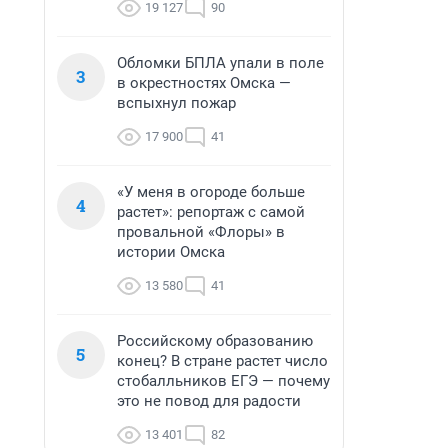
19 127
90
Обломки БПЛА упали в поле
3
в окрестностях Омска —
вспыхнул пожар
17 900
41
«У меня в огороде больше
4
растет»: репортаж с самой
провальной «Флоры» в
истории Омска
13 580
41
Российскому образованию
5
конец? В стране растет число
стобалльников ЕГЭ — почему
это не повод для радости
13 401
82