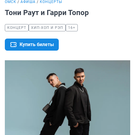
ОМСК
АФИША
КОНЦЕРТЫ
Тони Раут и Гарри Топор
КОНЦЕРТ
ХИП-ХОП И РЭП
16+
Купить билеты