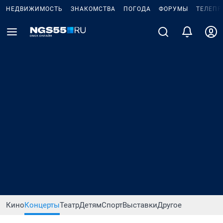
НЕДВИЖИМОСТЬ
ЗНАКОМСТВА
ПОГОДА
ФОРУМЫ
ТЕЛЕПР
Кино
Концерты
Театр
Детям
Спорт
Выставки
Другое