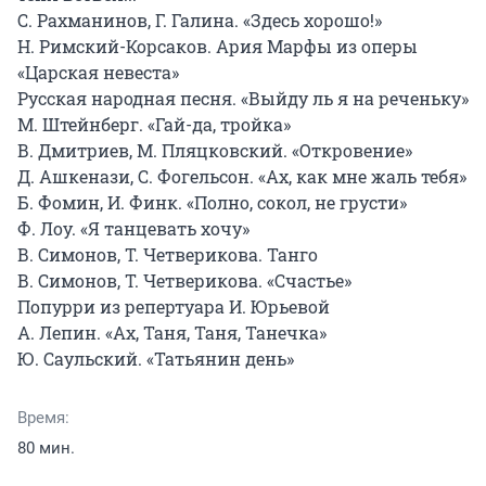
С. Рахманинов, Г. Галина. «Здесь хорошо!»

Н. Римский-Корсаков. Ария Марфы из оперы 
«Царская невеста»

Русская народная песня. «Выйду ль я на реченьку»

М. Штейнберг. «Гай-да, тройка»

В. Дмитриев, М. Пляцковский. «Откровение»

Д. Ашкенази, С. Фогельсон. «Ах, как мне жаль тебя»

Б. Фомин, И. Финк. «Полно, сокол, не грусти»

Ф. Лоу. «Я танцевать хочу»

В. Симонов, Т. Четверикова. Танго

В. Симонов, Т. Четверикова. «Счастье»

Попурри из репертуара И. Юрьевой

А. Лепин. «Ах, Таня, Таня, Танечка»

Ю. Саульский. «Татьянин день»
Время:
80 мин.