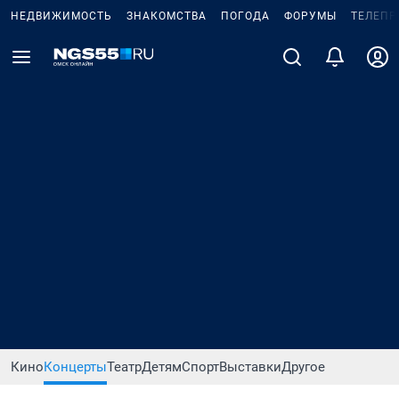
НЕДВИЖИМОСТЬ
ЗНАКОМСТВА
ПОГОДА
ФОРУМЫ
ТЕЛЕПР
Кино
Концерты
Театр
Детям
Спорт
Выставки
Другое