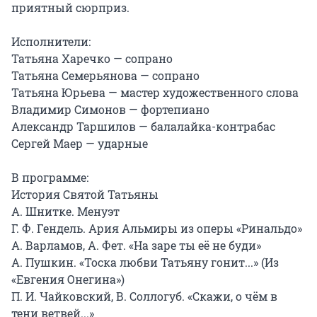
приятный сюрприз.

Исполнители:

Татьяна Харечко — сопрано

Татьяна Семерьянова — сопрано

Татьяна Юрьева — мастер художественного слова

Владимир Симонов — фортепиано

Александр Таршилов — балалайка-контрабас

Сергей Маер — ударные

В программе:

История Святой Татьяны

А. Шнитке. Менуэт

Г. Ф. Гендель. Ария Альмиры из оперы «Ринальдо»

А. Варламов, А. Фет. «На заре ты её не буди»

А. Пушкин. «Тоска любви Татьяну гонит...» (Из 
«Евгения Онегина»)

П. И. Чайковский, В. Соллогуб. «Скажи, о чём в 
тени ветвей...»
