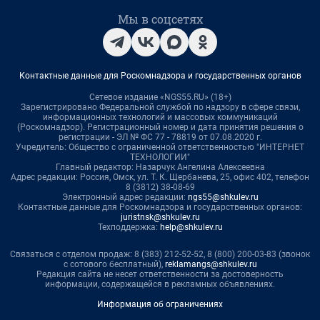
Мы в соцсетях
Контактные данные для Роскомнадзора и государственных органов
Сетевое издание «NGS55.RU» (18+)
Зарегистрировано Федеральной службой по надзору в сфере связи,
информационных технологий и массовых коммуникаций
(Роскомнадзор). Регистрационный номер и дата принятия решения о
регистрации - ЭЛ № ФС 77 - 78819 от 07.08.2020 г.
Учредитель: Общество с ограниченной ответственностью "ИНТЕРНЕТ
ТЕХНОЛОГИИ"
Главный редактор: Назарчук Ангелина Алексеевна
Адрес редакции: Россия, Омск, ул. Т. К. Щербанева, 25, офис 402, телефон
8 (3812) 38-08-69
Электронный адрес редакции:
ngs55@shkulev.ru
Контактные данные для Роскомнадзора и государственных органов:
juristnsk@shkulev.ru
Техподдержка:
help@shkulev.ru
Связаться с отделом продаж: 8 (383) 212-52-52, 8 (800) 200-03-83 (звонок
с сотового бесплатный),
reklamangs@shkulev.ru
Редакция сайта не несет ответственности за достоверность
информации, содержащейся в рекламных объявлениях.
Информация об ограничениях