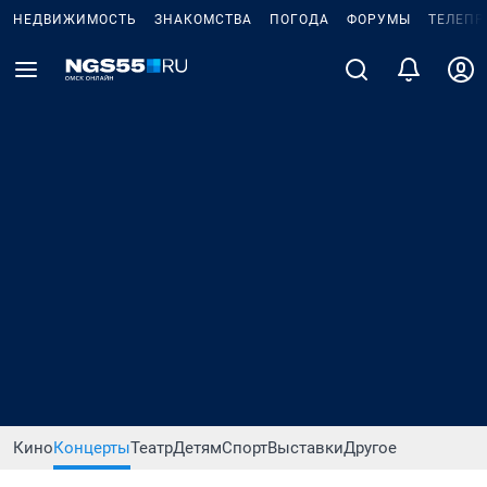
НЕДВИЖИМОСТЬ
ЗНАКОМСТВА
ПОГОДА
ФОРУМЫ
ТЕЛЕПР
Кино
Концерты
Театр
Детям
Спорт
Выставки
Другое