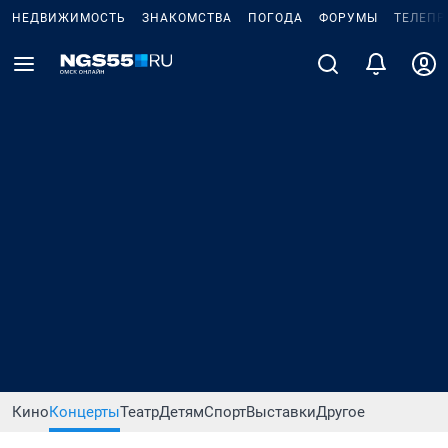
НЕДВИЖИМОСТЬ
ЗНАКОМСТВА
ПОГОДА
ФОРУМЫ
ТЕЛЕПР
Кино
Концерты
Театр
Детям
Спорт
Выставки
Другое