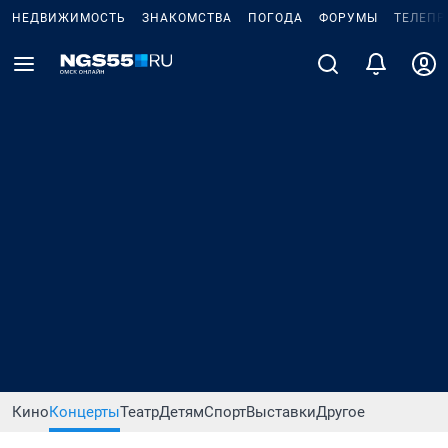
НЕДВИЖИМОСТЬ
ЗНАКОМСТВА
ПОГОДА
ФОРУМЫ
ТЕЛЕПР
Кино
Концерты
Театр
Детям
Спорт
Выставки
Другое