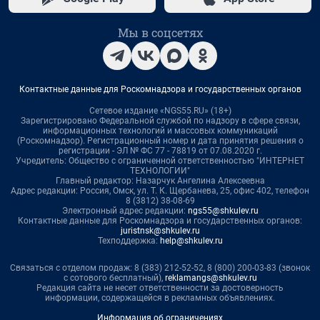
Мы в соцсетях
Контактные данные для Роскомнадзора и государственных органов
Сетевое издание «NGS55.RU» (18+)
Зарегистрировано Федеральной службой по надзору в сфере связи,
информационных технологий и массовых коммуникаций
(Роскомнадзор). Регистрационный номер и дата принятия решения о
регистрации - ЭЛ № ФС 77 - 78819 от 07.08.2020 г.
Учредитель: Общество с ограниченной ответственностью "ИНТЕРНЕТ
ТЕХНОЛОГИИ"
Главный редактор: Назарчук Ангелина Алексеевна
Адрес редакции: Россия, Омск, ул. Т. К. Щербанева, 25, офис 402, телефон
8 (3812) 38-08-69
Электронный адрес редакции:
ngs55@shkulev.ru
Контактные данные для Роскомнадзора и государственных органов:
juristnsk@shkulev.ru
Техподдержка:
help@shkulev.ru
Связаться с отделом продаж: 8 (383) 212-52-52, 8 (800) 200-03-83 (звонок
с сотового бесплатный),
reklamangs@shkulev.ru
Редакция сайта не несет ответственности за достоверность
информации, содержащейся в рекламных объявлениях.
Информация об ограничениях