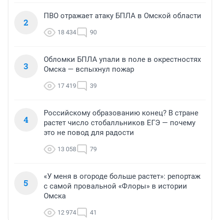
ПВО отражает атаку БПЛА в Омской области
2
18 434
90
Обломки БПЛА упали в поле в окрестностях
3
Омска — вспыхнул пожар
17 419
39
Российскому образованию конец? В стране
4
растет число стобалльников ЕГЭ — почему
это не повод для радости
13 058
79
«У меня в огороде больше растет»: репортаж
5
с самой провальной «Флоры» в истории
Омска
12 974
41