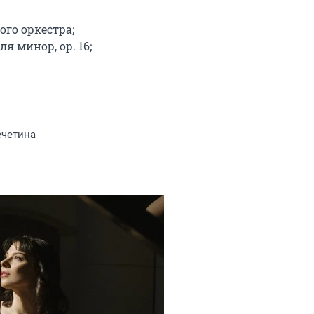
го оркестра;

я минор, ор. 16;

ечетина