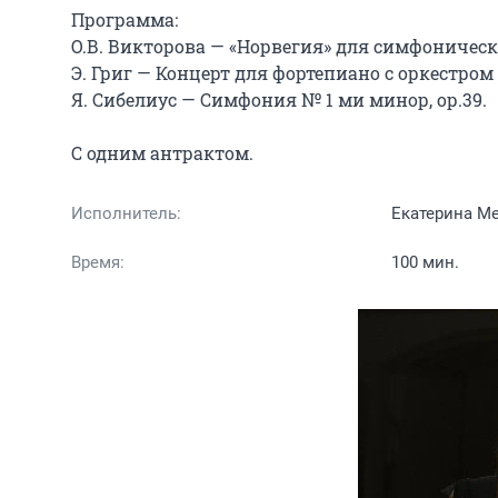
Программа:

О.В. Викторова — «Норвегия» для симфоническо
Э. Григ — Концерт для фортепиано с оркестром л
Я. Сибелиус — Симфония № 1 ми минор, ор.39.

С одним антрактом.
Исполнитель:
Екатерина М
Время:
100 мин.