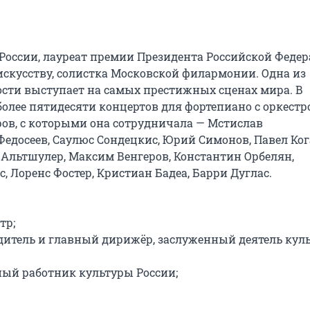
оссии, лауреат премии Президента Российской Федера
искусству, солистка Московской филармонии. Одна из 
ти выступает на самых престижных сценах мира. В 
лее пятидесяти концертов для фортепиано с оркестро
в, с которыми она сотрудничала — Мстислав 
досеев, Саулюс Сондецкис, Юрий Симонов, Павел Кога
льтшулер, Максим Венгеров, Константин Орбелян, 
 Лоренс Фостер, Кристиан Бадеа, Барри Дуглас.

р;

итель и главный дирижёр, заслуженный деятель куль
ый работник культуры России;
