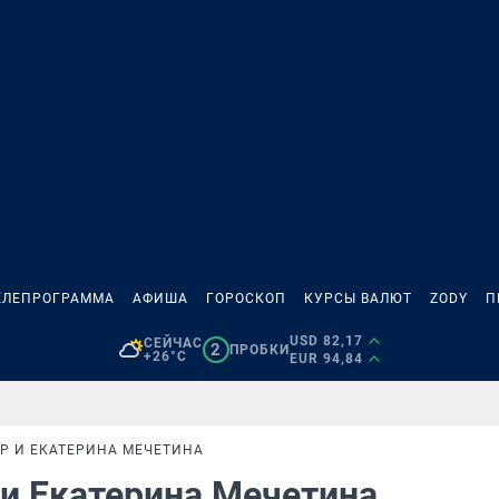
ЕЛЕПРОГРАММА
АФИША
ГОРОСКОП
КУРСЫ ВАЛЮТ
ZODY
П
USD 82,17
СЕЙЧАС
2
ПРОБКИ
+26°C
EUR 94,84
Р И ЕКАТЕРИНА МЕЧЕТИНА
и Екатерина Мечетина