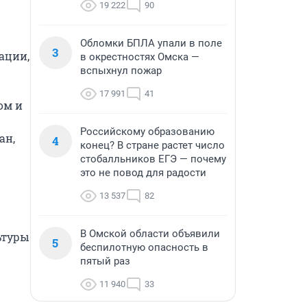
19 222
90
Обломки БПЛА упали в поле
3
ции, 
в окрестностях Омска —
вспыхнул пожар
17 991
41
м и 
Российскому образованию
н, 
4
конец? В стране растет число
стобалльников ЕГЭ — почему
это не повод для радости
13 537
82
В Омской области объявили
туры 
5
беспилотную опасность в
пятый раз
11 940
33