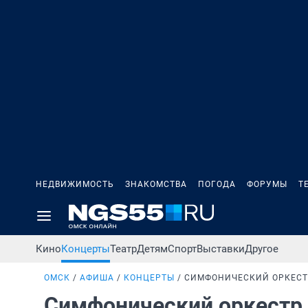
НЕДВИЖИМОСТЬ
ЗНАКОМСТВА
ПОГОДА
ФОРУМЫ
Т
Кино
Концерты
Театр
Детям
Спорт
Выставки
Другое
ОМСК
АФИША
КОНЦЕРТЫ
СИМФОНИЧЕСКИЙ ОРКЕСТ
Симфонический оркестр 