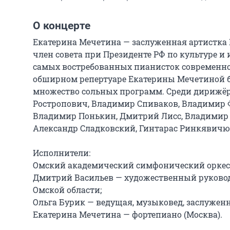
О концерте
Екатерина Мечетина — заслуженная артистка Р
член совета при Президенте РФ по культуре и 
самых востребованных пианисток современнос
обширном репертуаре Екатерины Мечетиной бо
множество сольных программ. Среди дирижёро
Ростропович, Владимир Спиваков, Владимир Фе
Владимир Понькин, Дмитрий Лисс, Владимир А
Александр Сладковский, Гинтарас Ринкявичюс,
Исполнители:

Омский академический симфонический оркест
Дмитрий Васильев — художественный руковод
Омской области;

Ольга Бурик — ведущая, музыковед, заслуженн
Екатерина Мечетина — фортепиано (Москва).
