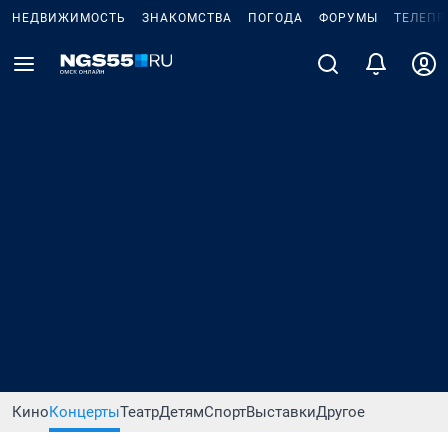
НЕДВИЖИМОСТЬ
ЗНАКОМСТВА
ПОГОДА
ФОРУМЫ
ТЕЛЕПР
Кино
Концерты
Театр
Детям
Спорт
Выставки
Другое