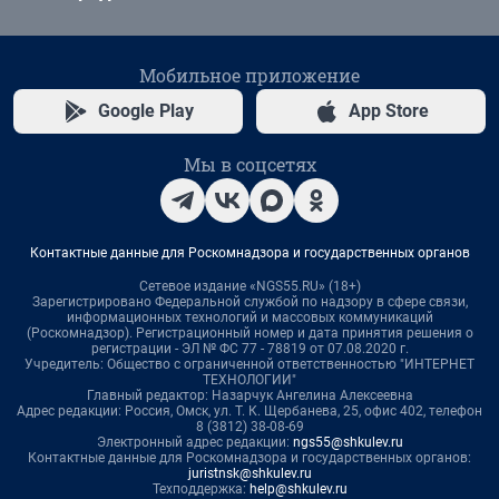
Мобильное приложение
Google Play
App Store
Мы в соцсетях
Контактные данные для Роскомнадзора и государственных органов
Сетевое издание «NGS55.RU» (18+)
Зарегистрировано Федеральной службой по надзору в сфере связи,
информационных технологий и массовых коммуникаций
(Роскомнадзор). Регистрационный номер и дата принятия решения о
регистрации - ЭЛ № ФС 77 - 78819 от 07.08.2020 г.
Учредитель: Общество с ограниченной ответственностью "ИНТЕРНЕТ
ТЕХНОЛОГИИ"
Главный редактор: Назарчук Ангелина Алексеевна
Адрес редакции: Россия, Омск, ул. Т. К. Щербанева, 25, офис 402, телефон
8 (3812) 38-08-69
Электронный адрес редакции:
ngs55@shkulev.ru
Контактные данные для Роскомнадзора и государственных органов:
juristnsk@shkulev.ru
Техподдержка:
help@shkulev.ru