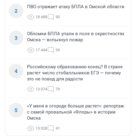
ПВО отражает атаку БПЛА в Омской области
2
18 488
90
Обломки БПЛА упали в поле в окрестностях
3
Омска — вспыхнул пожар
17 444
39
Российскому образованию конец? В стране
4
растет число стобалльников ЕГЭ — почему
это не повод для радости
13 074
79
«У меня в огороде больше растет»: репортаж
5
с самой провальной «Флоры» в истории
Омска
13 028
41