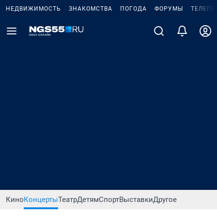
НЕДВИЖИМОСТЬ
ЗНАКОМСТВА
ПОГОДА
ФОРУМЫ
ТЕЛЕПР
Кино
Концерты
Театр
Детям
Спорт
Выставки
Другое