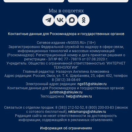
Мы в соцсетях
Контактные данные для Роскомнадзора и государственных органов
Сетевое издание «NGS55.RU» (18+)
Зарегистрировано Федеральной службой по надзору в сфере связи,
информационных технологий и массовых коммуникаций
(Роскомнадзор). Регистрационный номер и дата принятия решения о
регистрации - ЭЛ № ФС 77 - 78819 от 07.08.2020 г.
Учредитель: Общество с ограниченной ответственностью "ИНТЕРНЕТ
ТЕХНОЛОГИИ"
Главный редактор: Назарчук Ангелина Алексеевна
Адрес редакции: Россия, Омск, ул. Т. К. Щербанева, 25, офис 402, телефон
8 (3812) 38-08-69
Электронный адрес редакции:
ngs55@shkulev.ru
Контактные данные для Роскомнадзора и государственных органов:
juristnsk@shkulev.ru
Техподдержка:
help@shkulev.ru
Связаться с отделом продаж: 8 (383) 212-52-52, 8 (800) 200-03-83 (звонок
с сотового бесплатный),
reklamangs@shkulev.ru
Редакция сайта не несет ответственности за достоверность
информации, содержащейся в рекламных объявлениях.
Информация об ограничениях