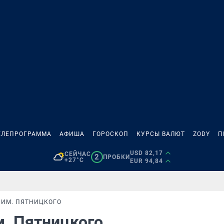
ЕЛЕПРОГРАММА
АФИША
ГОРОСКОП
КУРСЫ ВАЛЮТ
ZODY
П
USD 82,17
СЕЙЧАС
2
ПРОБКИ
+27°C
EUR 94,84
 ИМ. ПЯТНИЦКОГО
м. Пятницкого