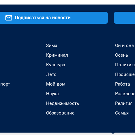
Подписаться на новости
Зима
Он и она
Криминал
Осень
Культура
Политик
Лето
Происше
спорт
Мой дом
Работа
Наука
Развлеч
Недвижимость
Религия
Образование
Семья