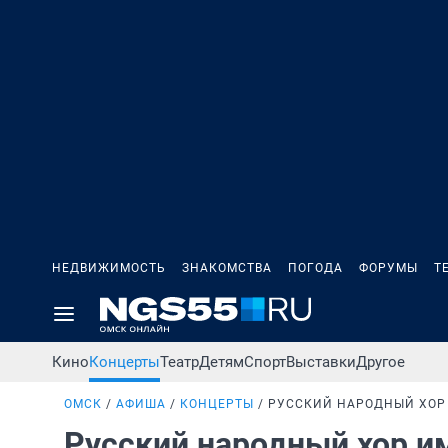
НЕДВИЖИМОСТЬ
ЗНАКОМСТВА
ПОГОДА
ФОРУМЫ
Т
Кино
Концерты
Театр
Детям
Спорт
Выставки
Другое
ОМСК
АФИША
КОНЦЕРТЫ
РУССКИЙ НАРОДНЫЙ ХОР
Русский народный хор и