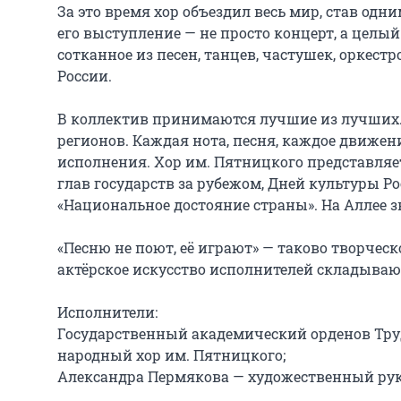
За это время хор объездил весь мир, став од
его выступление — не просто концерт, а целый
сотканное из песен, танцев, частушек, оркес
России.

В коллектив принимаются лучшие из лучших. В
регионов. Каждая нота, песня, каждое движен
исполнения. Хор им. Пятницкого представляет
глав государств за рубежом, Дней культуры Рос
«Национальное достояние страны». На Аллее з
«Песню не поют, её играют» — таково творческо
актёрское искусство исполнителей складывают
Исполнители:

Государственный академический орденов Тру
народный хор им. Пятницкого;

Александра Пермякова — художественный руко