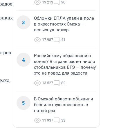
19 213
90
ждое 
олках 
Обломки БПЛА упали в поле
3
в окрестностях Омска —
вспыхнул пожар
17 987
41
треч 
Российскому образованию
4
конец? В стране растет число
стобалльников ЕГЭ — почему
это не повод для радости
ыка, 
13 527
82
В Омской области объявили
5
беспилотную опасность в
пятый раз
11 937
33