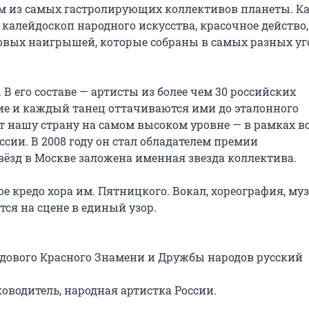
ним из самых гастролирующих коллективов планеты. Ка
 калейдоскоп народного искусства, красочное действо, 
тровых наигрышей, которые собраны в самых разных уг
 его составе — артисты из более чем 30 российских 
ие и каждый танец оттачиваются ими до эталонного 
 нашу страну на самом высоком уровне — в рамках вс
сии. В 2008 году он стал обладателем премии 
вёзд в Москве заложена именная звезда коллектива.

е кредо хора им. Пятницкого. Вокал, хореография, муз
ся на сцене в единый узор.

дового Красного Знамени и Дружбы народов русский 
водитель, народная артистка России.