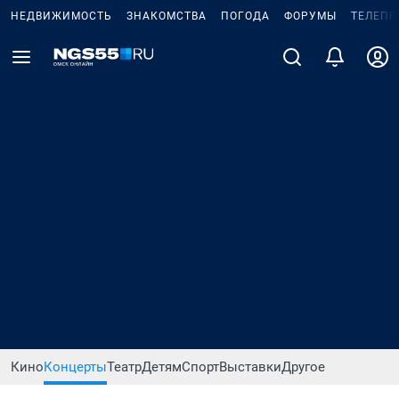
НЕДВИЖИМОСТЬ
ЗНАКОМСТВА
ПОГОДА
ФОРУМЫ
ТЕЛЕПР
Кино
Концерты
Театр
Детям
Спорт
Выставки
Другое