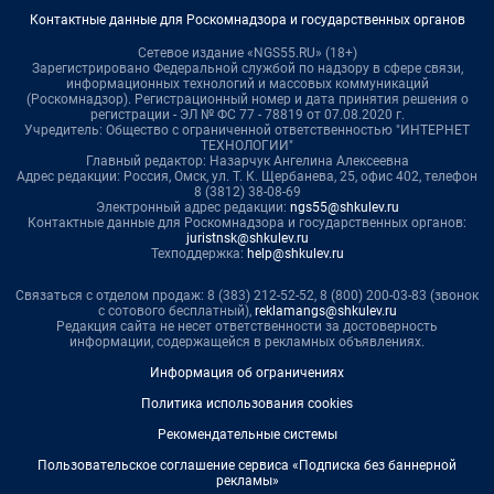
Контактные данные для Роскомнадзора и государственных органов
Сетевое издание «NGS55.RU» (18+)
Зарегистрировано Федеральной службой по надзору в сфере связи,
информационных технологий и массовых коммуникаций
(Роскомнадзор). Регистрационный номер и дата принятия решения о
регистрации - ЭЛ № ФС 77 - 78819 от 07.08.2020 г.
Учредитель: Общество с ограниченной ответственностью "ИНТЕРНЕТ
ТЕХНОЛОГИИ"
Главный редактор: Назарчук Ангелина Алексеевна
Адрес редакции: Россия, Омск, ул. Т. К. Щербанева, 25, офис 402, телефон
8 (3812) 38-08-69
Электронный адрес редакции:
ngs55@shkulev.ru
Контактные данные для Роскомнадзора и государственных органов:
juristnsk@shkulev.ru
Техподдержка:
help@shkulev.ru
Связаться с отделом продаж: 8 (383) 212-52-52, 8 (800) 200-03-83 (звонок
с сотового бесплатный),
reklamangs@shkulev.ru
Редакция сайта не несет ответственности за достоверность
информации, содержащейся в рекламных объявлениях.
Информация об ограничениях
Политика использования cookies
Рекомендательные системы
Пользовательское соглашение сервиса «Подписка без баннерной
рекламы»