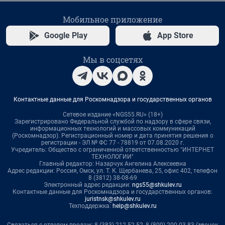
Мобильное приложение
Google Play
App Store
Мы в соцсетях
Контактные данные для Роскомнадзора и государственных органов
Сетевое издание «NGS55.RU» (18+)
Зарегистрировано Федеральной службой по надзору в сфере связи,
информационных технологий и массовых коммуникаций
(Роскомнадзор). Регистрационный номер и дата принятия решения о
регистрации - ЭЛ № ФС 77 - 78819 от 07.08.2020 г.
Учредитель: Общество с ограниченной ответственностью "ИНТЕРНЕТ
ТЕХНОЛОГИИ"
Главный редактор: Назарчук Ангелина Алексеевна
Адрес редакции: Россия, Омск, ул. Т. К. Щербанева, 25, офис 402, телефон
8 (3812) 38-08-69
Электронный адрес редакции:
ngs55@shkulev.ru
Контактные данные для Роскомнадзора и государственных органов:
juristnsk@shkulev.ru
Техподдержка:
help@shkulev.ru
Связаться с отделом продаж: 8 (383) 212-52-52, 8 (800) 200-03-83 (звонок