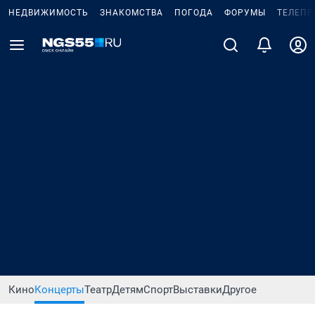
НЕДВИЖИМОСТЬ
ЗНАКОМСТВА
ПОГОДА
ФОРУМЫ
ТЕЛЕПР
Кино
Концерты
Театр
Детям
Спорт
Выставки
Другое