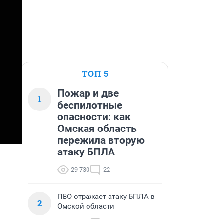
ТОП 5
Пожар и две
1
беспилотные
опасности: как
Омская область
пережила вторую
атаку БПЛА
29 730
22
ПВО отражает атаку БПЛА в
2
Омской области