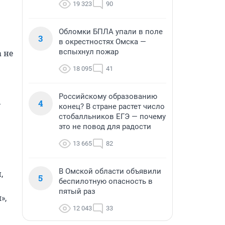
19 323
90
Обломки БПЛА упали в поле
3
в окрестностях Омска —
вспыхнул пожар
не 
18 095
41
Российскому образованию
 
4
конец? В стране растет число
стобалльников ЕГЭ — почему
это не повод для радости
13 665
82
В Омской области объявили
 
5
беспилотную опасность в
пятый раз
, 
12 043
33