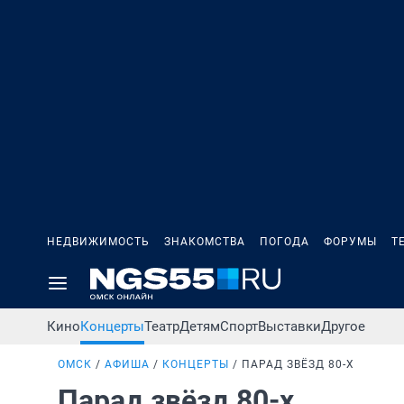
НЕДВИЖИМОСТЬ
ЗНАКОМСТВА
ПОГОДА
ФОРУМЫ
Т
Кино
Концерты
Театр
Детям
Спорт
Выставки
Другое
ОМСК
АФИША
КОНЦЕРТЫ
ПАРАД ЗВЁЗД 80-Х
Парад звёзд 80-х