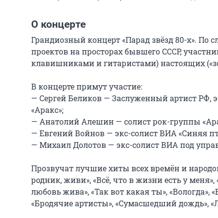
О концерте
Грандиозный концерт «Парад звёзд 80-х». По 
проектов на просторах бывшего СССР, участни
клавишниками и гитаристами) настоящих («зол
В концерте примут участие:

— Сергей Беликов — Заслуженный артист РФ, э
«Аракс»;

— Анатолий Алешин — солист рок-группы «Арак
— Евгений Войнов — экс-солист ВИА «Синяя пти
— Михаил Долотов — экс-солист ВИА под упра
Прозвучат лучшие хиты всех времён и народов:
родник, живи», «Всё, что в жизни есть у меня»,
любовь жива», «Так вот какая ты», «Вологда», 
«Бродячие артисты», «Сумасшедший дождь», «Л