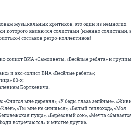
словам музыкальных критиков, это один из немногих 
ки которого являются солистами (именно солистами, а 
отых») составов ретро-коллективов!

кс-солист ВИА «Самоцветы, «Весёлые ребята» и группы
с» и экс-солист ВИА «Весёлые ребята»;

ца» 80-х;

влением Борткевича.

 «Снится мне деревня», «У беды глаза зелёные», «Живи,
 «Клён», «Ты мне не снишься», «Белый теплоход», «Моя 
«Беловежская пуща», «Берёзовый сок», «Мечта сбывается»
юди встречаются» и многие другие.
