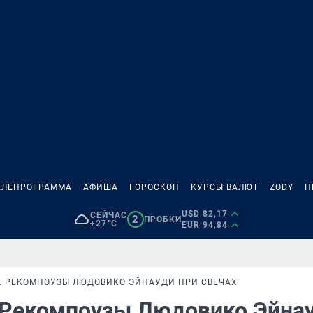
ЕЛЕПРОГРАММА
АФИША
ГОРОСКОП
КУРСЫ ВАЛЮТ
ZODY
П
USD 82,17
СЕЙЧАС
2
ПРОБКИ
+27°C
EUR 94,84
. РЕКОМПОУЗЫ ЛЮДОВИКО ЭЙНАУДИ ПРИ СВЕЧАХ
. Рекомпоузы Людовико Эйна