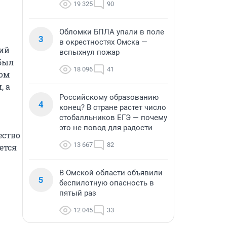
19 325
90
Обломки БПЛА упали в поле
3
в окрестностях Омска —
ий 
вспыхнул пожар
был 
18 096
41
ом 
 а 
Российскому образованию
4
конец? В стране растет число
стобалльников ЕГЭ — почему
это не повод для радости
ство 
13 667
82
тся 
В Омской области объявили
5
беспилотную опасность в
пятый раз
12 045
33