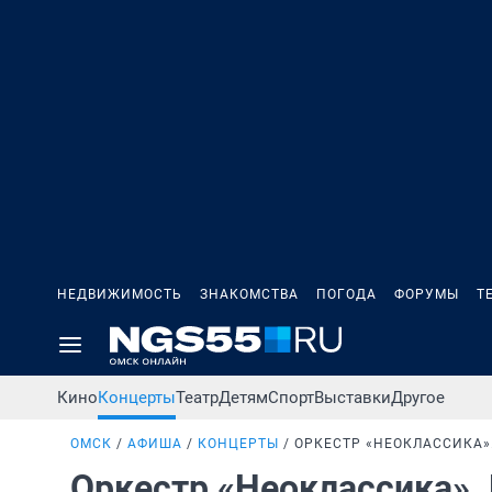
НЕДВИЖИМОСТЬ
ЗНАКОМСТВА
ПОГОДА
ФОРУМЫ
Т
Кино
Концерты
Театр
Детям
Спорт
Выставки
Другое
ОМСК
АФИША
КОНЦЕРТЫ
ОРКЕСТР «НЕОКЛАССИКА»
Оркестр «Неоклассика»