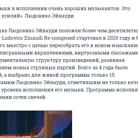
ки в исполнении очень хороших музыкантов. Это 
 усилий». Людовико Эйнауди

зыке Людовико Эйнауди положен более чем десятилетн
udovico Einaudi Re-composed стартовал в 2020 году и 
о маэстро с целью пересобрать его в новом изысканн
илигранными вкраплениями, виртуозными пассажами,
ментальную структуру произведений, развивая 
ем новых струнных партий. Всего за 4 года было 
, а выбрано для живой программы только 15. 
самим Людовико Эйнауди, отметившим не только каче
 уровень исполнения его музыки. Программа исполняе
ении сотен свечей.