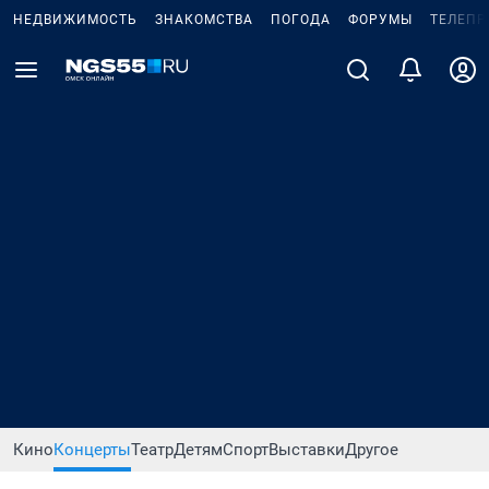
НЕДВИЖИМОСТЬ
ЗНАКОМСТВА
ПОГОДА
ФОРУМЫ
ТЕЛЕПР
Кино
Концерты
Театр
Детям
Спорт
Выставки
Другое