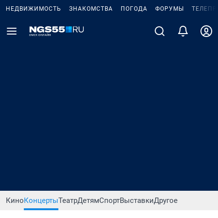
НЕДВИЖИМОСТЬ
ЗНАКОМСТВА
ПОГОДА
ФОРУМЫ
ТЕЛЕПР
Кино
Концерты
Театр
Детям
Спорт
Выставки
Другое