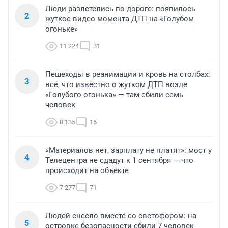
Люди разлетелись по дороге: появилось
2
жуткое видео момента ДТП на «Голубом
огоньке»
11 224
31
Пешеходы в реанимации и кровь на столбах:
3
всё, что известно о жутком ДТП возле
«Голубого огонька» — там сбили семь
человек
8 135
16
«Материалов нет, зарплату не платят»: мост у
4
Телецентра не сдадут к 1 сентября — что
происходит на объекте
7 277
71
Людей снесло вместе со светофором: на
5
островке безопасности сбили 7 человек