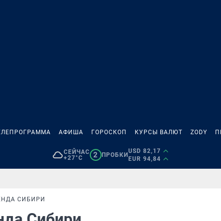
ЕЛЕПРОГРАММА
АФИША
ГОРОСКОП
КУРСЫ ВАЛЮТ
ZODY
П
USD 82,17
СЕЙЧАС
2
ПРОБКИ
+27°C
EUR 94,84
ГЕНДА СИБИРИ
енда Сибири