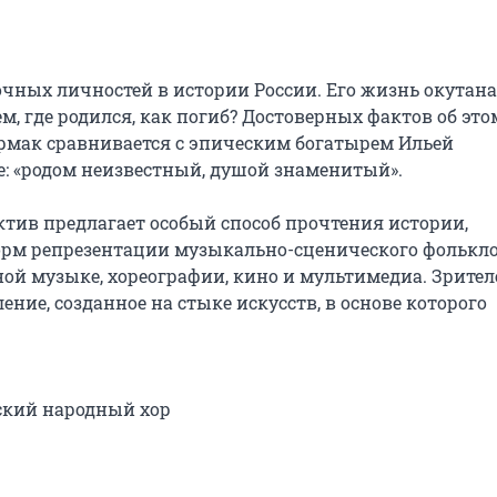
чных личностей в истории России. Его жизнь окутана 
 где родился, как погиб? Достоверных фактов об этом
рмак сравнивается с эпическим богатырем Ильей 
: «родом неизвестный, душой знаменитый».

тив предлагает особый способ прочтения истории, 
м репрезентации музыкально-сценического фольклор
й музыке, хореографии, кино и мультимедиа. Зрителе
ие, созданное на стыке искусств, в основе которого 
ский народный хор