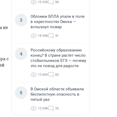
19 328
90
Обломки БПЛА упали в поле
3
в окрестностях Омска —
вспыхнул пожар
 не 
18 098
41
Российскому образованию
4
конец? В стране растет число
а с 
стобалльников ЕГЭ — почему
й 
это не повод для радости
13 669
82
В Омской области объявили
5
беспилотную опасность в
пятый раз
12 048
33