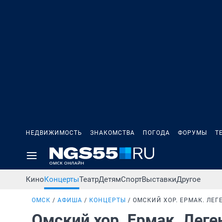
НЕДВИЖИМОСТЬ
ЗНАКОМСТВА
ПОГОДА
ФОРУМЫ
Т
Кино
Концерты
Театр
Детям
Спорт
Выставки
Другое
ОМСК
АФИША
КОНЦЕРТЫ
ОМСКИЙ ХОР. ЕРМАК. ЛЕ
Омский хор. Ермак. Лег