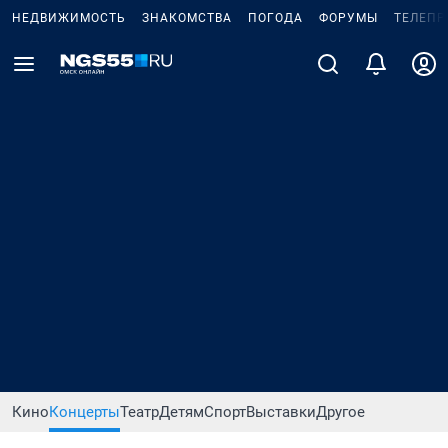
НЕДВИЖИМОСТЬ
ЗНАКОМСТВА
ПОГОДА
ФОРУМЫ
ТЕЛЕПР
Кино
Концерты
Театр
Детям
Спорт
Выставки
Другое