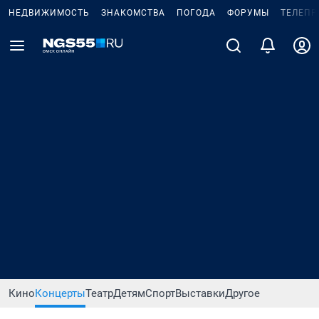
НЕДВИЖИМОСТЬ
ЗНАКОМСТВА
ПОГОДА
ФОРУМЫ
ТЕЛЕПР
Кино
Концерты
Театр
Детям
Спорт
Выставки
Другое