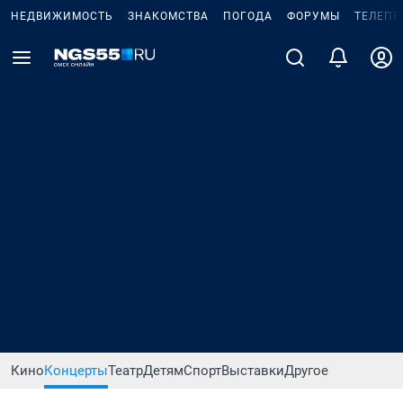
НЕДВИЖИМОСТЬ
ЗНАКОМСТВА
ПОГОДА
ФОРУМЫ
ТЕЛЕПР
Кино
Концерты
Театр
Детям
Спорт
Выставки
Другое