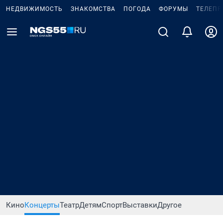
НЕДВИЖИМОСТЬ
ЗНАКОМСТВА
ПОГОДА
ФОРУМЫ
ТЕЛЕПР
Кино
Концерты
Театр
Детям
Спорт
Выставки
Другое