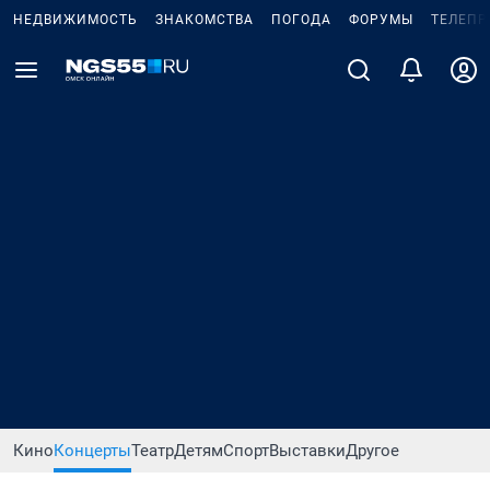
НЕДВИЖИМОСТЬ
ЗНАКОМСТВА
ПОГОДА
ФОРУМЫ
ТЕЛЕПР
Кино
Концерты
Театр
Детям
Спорт
Выставки
Другое