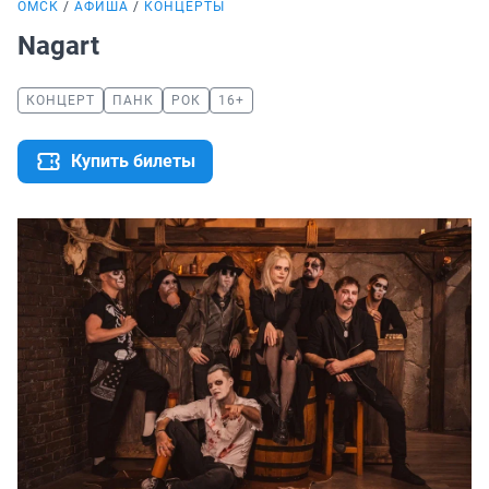
ОМСК
АФИША
КОНЦЕРТЫ
Nagart
КОНЦЕРТ
ПАНК
РОК
16+
Купить билеты