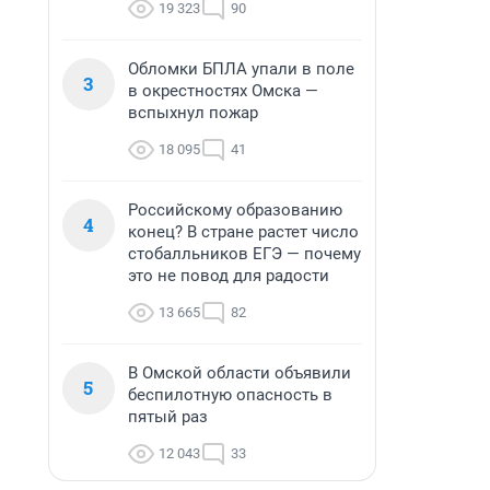
19 323
90
Обломки БПЛА упали в поле
3
в окрестностях Омска —
вспыхнул пожар
18 095
41
Российскому образованию
4
конец? В стране растет число
стобалльников ЕГЭ — почему
это не повод для радости
13 665
82
В Омской области объявили
5
беспилотную опасность в
пятый раз
12 043
33