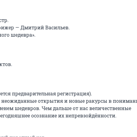
р.

ижер — Дмитрий Васильев.

го шедевра».

тов.

тся предварительная регистрация).

бе неожиданные открытия и новые ракурсы в понимани
менем шедевров. Чем дальше от нас величественные 
сегодняшнее осознание их непревзойдённости.
