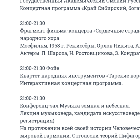
Госудаственный Академический Омский Русск
Концертная программа «Край Сибирский, бога
21:00-21:30

Фрагмент фильма-концерта «Сердечные страда
народного хора.

Мосфильм, 1968 г. Режиссёры: Орлов Никита, А
Актеры: Л. Шароха, Н. Ростовщикова, З. Кондрат
21:00-21:30 Фойе

Квартет народных инструментов «Тарские воро
Интерактивная концертная программа.

21:00-21:30

Конференц-зал Музыка земная и небесная.

Лекция музыковеда, кандидата искусствоведе
регистрация).

На протяжении всей своей истории Человечест
мировой гармонии. Отголоски теорий Пифагора