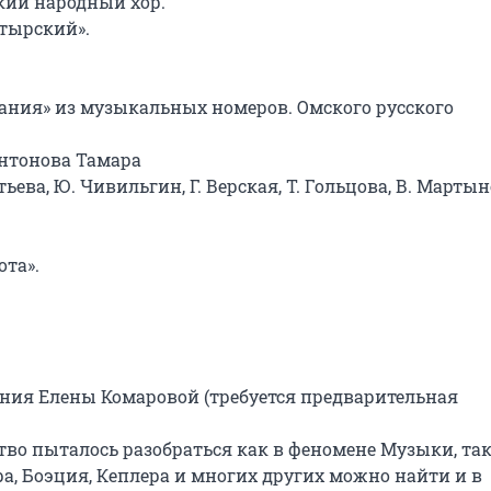
ий народный хор.

тырский».

ния» из музыкальных номеров. Омского русского 
нтонова Тамара

ьева, Ю. Чивильгин, Г. Верская, Т. Гольцова, В. Мартын
та».

ния Елены Комаровой (требуется предварительная 
во пыталось разобраться как в феномене Музыки, так 
, Боэция, Кеплера и многих других можно найти и в 