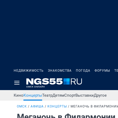
НЕДВИЖИМОСТЬ
ЗНАКОМСТВА
ПОГОДА
ФОРУМЫ
Т
Кино
Концерты
Театр
Детям
Спорт
Выставки
Другое
ОМСК
АФИША
КОНЦЕРТЫ
МЕГАНОЧЬ В ФИЛАРМОНИ
Меганочь в Филармонии