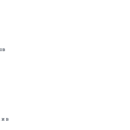
ов

и в 