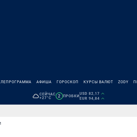
ЕЛЕПРОГРАММА
АФИША
ГОРОСКОП
КУРСЫ ВАЛЮТ
ZODY
П
USD 82,17
СЕЙЧАС
2
ПРОБКИ
+27°C
EUR 94,84
И