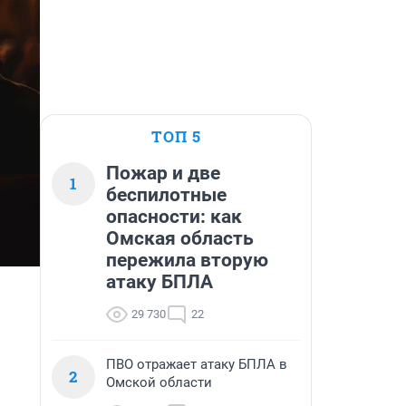
ТОП 5
Пожар и две
1
беспилотные
опасности: как
Омская область
пережила вторую
атаку БПЛА
29 730
22
ПВО отражает атаку БПЛА в
2
Омской области