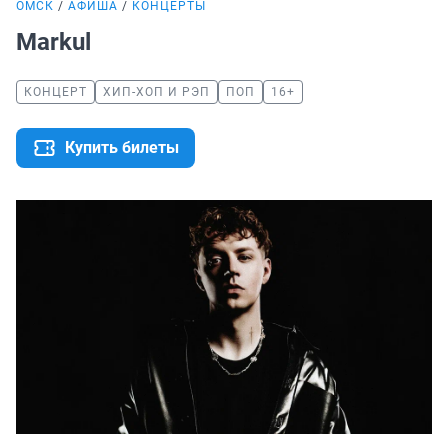
ОМСК
АФИША
КОНЦЕРТЫ
Markul
КОНЦЕРТ
ХИП-ХОП И РЭП
ПОП
16+
Купить билеты