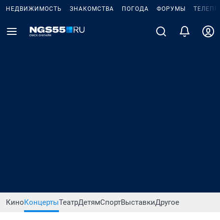
НЕДВИЖИМОСТЬ
ЗНАКОМСТВА
ПОГОДА
ФОРУМЫ
ТЕЛЕПР
Кино
Концерты
Театр
Детям
Спорт
Выставки
Другое