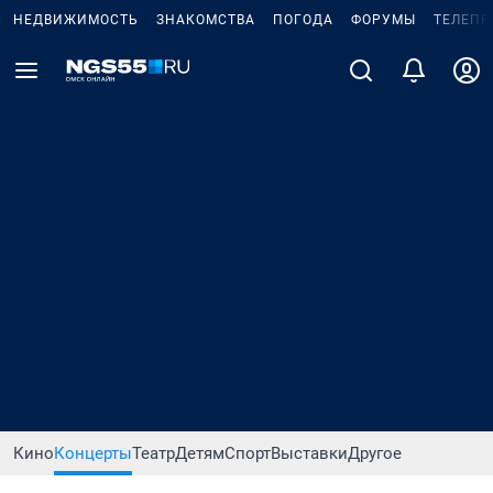
НЕДВИЖИМОСТЬ
ЗНАКОМСТВА
ПОГОДА
ФОРУМЫ
ТЕЛЕПР
Кино
Концерты
Театр
Детям
Спорт
Выставки
Другое