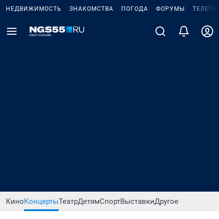
НЕДВИЖИМОСТЬ
ЗНАКОМСТВА
ПОГОДА
ФОРУМЫ
ТЕЛЕПР
Кино
Концерты
Театр
Детям
Спорт
Выставки
Другое