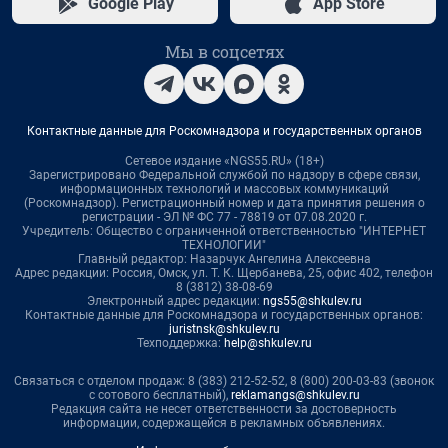
Google Play
App Store
Мы в соцсетях
Контактные данные для Роскомнадзора и государственных органов
Сетевое издание «NGS55.RU» (18+)
Зарегистрировано Федеральной службой по надзору в сфере связи,
информационных технологий и массовых коммуникаций
(Роскомнадзор). Регистрационный номер и дата принятия решения о
регистрации - ЭЛ № ФС 77 - 78819 от 07.08.2020 г.
Учредитель: Общество с ограниченной ответственностью "ИНТЕРНЕТ
ТЕХНОЛОГИИ"
Главный редактор: Назарчук Ангелина Алексеевна
Адрес редакции: Россия, Омск, ул. Т. К. Щербанева, 25, офис 402, телефон
8 (3812) 38-08-69
Электронный адрес редакции:
ngs55@shkulev.ru
Контактные данные для Роскомнадзора и государственных органов:
juristnsk@shkulev.ru
Техподдержка:
help@shkulev.ru
Связаться с отделом продаж: 8 (383) 212-52-52, 8 (800) 200-03-83 (звонок
с сотового бесплатный),
reklamangs@shkulev.ru
Редакция сайта не несет ответственности за достоверность
информации, содержащейся в рекламных объявлениях.