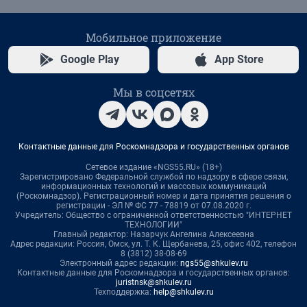
Мобильное приложение
Google Play
App Store
Мы в соцсетях
Контактные данные для Роскомнадзора и государственных органов
Сетевое издание «NGS55.RU» (18+)
Зарегистрировано Федеральной службой по надзору в сфере связи,
информационных технологий и массовых коммуникаций
(Роскомнадзор). Регистрационный номер и дата принятия решения о
регистрации - ЭЛ № ФС 77 - 78819 от 07.08.2020 г.
Учредитель: Общество с ограниченной ответственностью "ИНТЕРНЕТ
ТЕХНОЛОГИИ"
Главный редактор: Назарчук Ангелина Алексеевна
Адрес редакции: Россия, Омск, ул. Т. К. Щербанева, 25, офис 402, телефон
8 (3812) 38-08-69
Электронный адрес редакции:
ngs55@shkulev.ru
Контактные данные для Роскомнадзора и государственных органов:
juristnsk@shkulev.ru
Техподдержка:
help@shkulev.ru