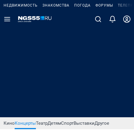
НЕДВИЖИМОСТЬ
ЗНАКОМСТВА
ПОГОДА
ФОРУМЫ
ТЕЛЕПР
Кино
Концерты
Театр
Детям
Спорт
Выставки
Другое