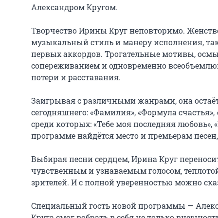
Александром Кругом.

Творчество Ирины Круг неповторимо. Женстве
музыкальный стиль и манеру исполнения, так
первых аккордов. Трогательные мотивы, осм
сопереживанием и одновременно всеобъемлющи
потери и расставания.

Заигрывая с различными жанрами, она остаётс
сегодняшнего: «Фамилия», «Формула счастья»,
среди которых: «Тебе моя последняя любовь», «Ко
программе найдётся место и премьерам песен,
Выбирая песни сердцем, Ирина Круг переносит
чувственным и узнаваемым голосом, теплотой, 
зрителей. И с полной уверенностью можно сказ
Специальный гость новой программы — Алекс
Круга смог вобрать в себя не только внешнос