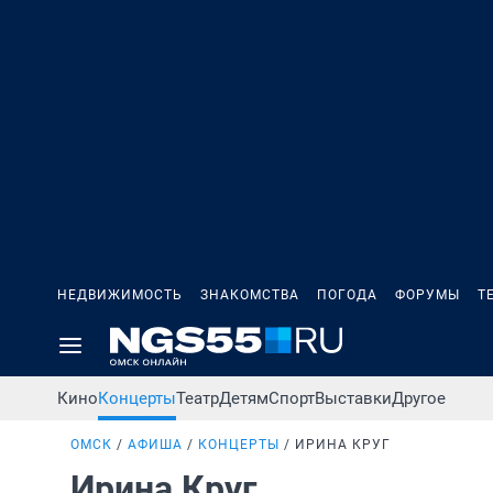
НЕДВИЖИМОСТЬ
ЗНАКОМСТВА
ПОГОДА
ФОРУМЫ
Т
Кино
Концерты
Театр
Детям
Спорт
Выставки
Другое
ОМСК
АФИША
КОНЦЕРТЫ
ИРИНА КРУГ
Ирина Круг