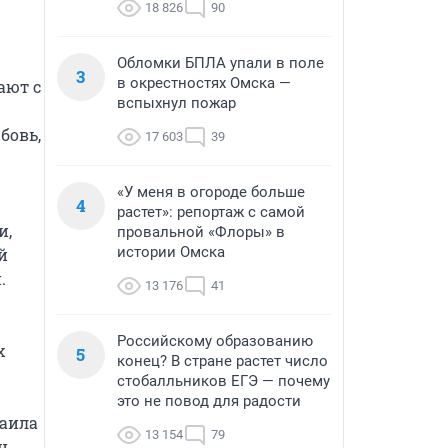
18 826
90
Обломки БПЛА упали в поле
3
в окрестностях Омска —
ют с 
вспыхнул пожар
овь, 
17 603
39
«У меня в огороде больше
4
растет»: репортаж с самой
, 
провальной «Флоры» в
истории Омска
 


13 176
41
Российскому образованию
 
5
конец? В стране растет число
стобалльников ЕГЭ — почему
это не повод для радости
аила 
13 154
79
, 