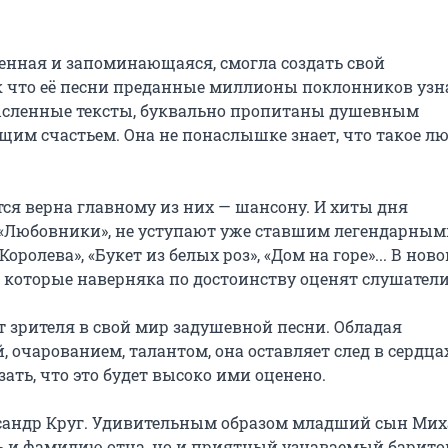
нная и запоминающаяся, смогла создать свой 
 что её песни преданные миллионы поклонников узна
ысленные тексты, буквально пропитаны душевным 
м счастьем. Она не понаслышке знает, что такое люб
я верна главному из них — шансону. И хиты дня 
 «Любовники», не уступают уже ставшим легендарными
ролева», «Букет из белых роз», «Дом на горе»... В новой
 которые наверняка по достоинству оценят слушатели.
 зрителя в свой мир задушевной песни. Обладая 
очарованием, талантом, она оставляет след в сердцах
ать, что это будет высоко ими оценено.

андр Круг. Удивительным образом младший сын Мих
ть и фамилию отца, но и приятный узнаваемый баритон