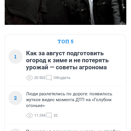
ТОП 5
Как за август подготовить
1
огород к зиме и не потерять
урожай — советы агронома
20 502
Обсудить
Люди разлетелись по дороге: появилось
2
жуткое видео момента ДТП на «Голубом
огоньке»
11 294
32