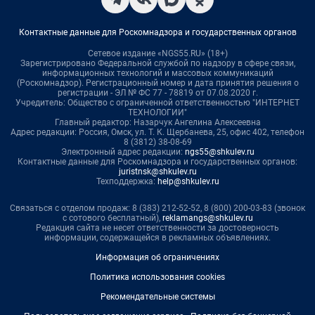
Контактные данные для Роскомнадзора и государственных органов
Сетевое издание «NGS55.RU» (18+)
Зарегистрировано Федеральной службой по надзору в сфере связи,
информационных технологий и массовых коммуникаций
(Роскомнадзор). Регистрационный номер и дата принятия решения о
регистрации - ЭЛ № ФС 77 - 78819 от 07.08.2020 г.
Учредитель: Общество с ограниченной ответственностью "ИНТЕРНЕТ
ТЕХНОЛОГИИ"
Главный редактор: Назарчук Ангелина Алексеевна
Адрес редакции: Россия, Омск, ул. Т. К. Щербанева, 25, офис 402, телефон
8 (3812) 38-08-69
Электронный адрес редакции:
ngs55@shkulev.ru
Контактные данные для Роскомнадзора и государственных органов:
juristnsk@shkulev.ru
Техподдержка:
help@shkulev.ru
Связаться с отделом продаж: 8 (383) 212-52-52, 8 (800) 200-03-83 (звонок
с сотового бесплатный),
reklamangs@shkulev.ru
Редакция сайта не несет ответственности за достоверность
информации, содержащейся в рекламных объявлениях.
Информация об ограничениях
Политика использования cookies
Рекомендательные системы