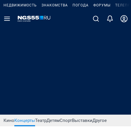
НЕДВИЖИМОСТЬ
ЗНАКОМСТВА
ПОГОДА
ФОРУМЫ
ТЕЛЕПР
Кино
Концерты
Театр
Детям
Спорт
Выставки
Другое