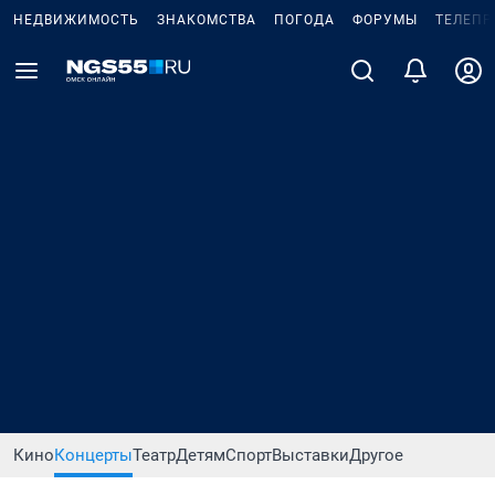
НЕДВИЖИМОСТЬ
ЗНАКОМСТВА
ПОГОДА
ФОРУМЫ
ТЕЛЕПР
Кино
Концерты
Театр
Детям
Спорт
Выставки
Другое