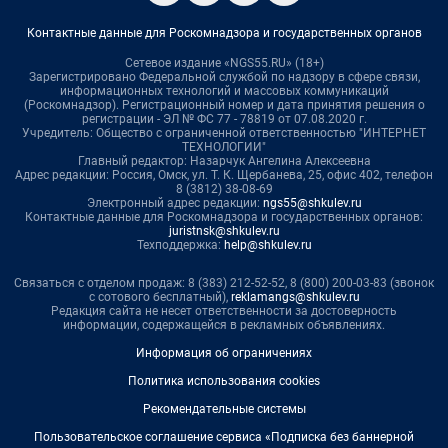
Контактные данные для Роскомнадзора и государственных органов
Сетевое издание «NGS55.RU» (18+)
Зарегистрировано Федеральной службой по надзору в сфере связи,
информационных технологий и массовых коммуникаций
(Роскомнадзор). Регистрационный номер и дата принятия решения о
регистрации - ЭЛ № ФС 77 - 78819 от 07.08.2020 г.
Учредитель: Общество с ограниченной ответственностью "ИНТЕРНЕТ
ТЕХНОЛОГИИ"
Главный редактор: Назарчук Ангелина Алексеевна
Адрес редакции: Россия, Омск, ул. Т. К. Щербанева, 25, офис 402, телефон
8 (3812) 38-08-69
Электронный адрес редакции:
ngs55@shkulev.ru
Контактные данные для Роскомнадзора и государственных органов:
juristnsk@shkulev.ru
Техподдержка:
help@shkulev.ru
Связаться с отделом продаж: 8 (383) 212-52-52, 8 (800) 200-03-83 (звонок
с сотового бесплатный),
reklamangs@shkulev.ru
Редакция сайта не несет ответственности за достоверность
информации, содержащейся в рекламных объявлениях.
Информация об ограничениях
Политика использования cookies
Рекомендательные системы
Пользовательское соглашение сервиса «Подписка без баннерной