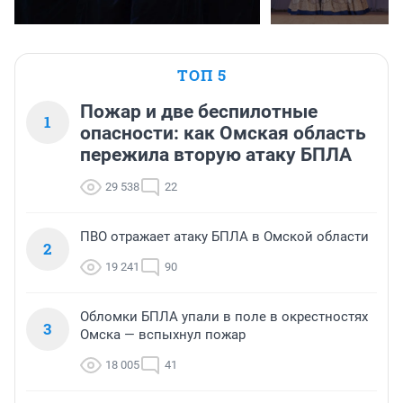
ТОП 5
Пожар и две беспилотные
1
опасности: как Омская область
пережила вторую атаку БПЛА
29 538
22
ПВО отражает атаку БПЛА в Омской области
2
19 241
90
Обломки БПЛА упали в поле в окрестностях
3
Омска — вспыхнул пожар
18 005
41