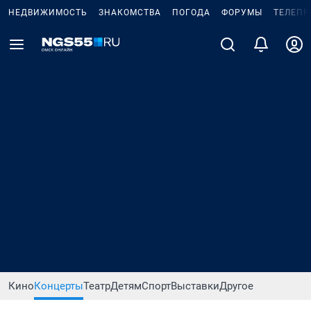
НЕДВИЖИМОСТЬ
ЗНАКОМСТВА
ПОГОДА
ФОРУМЫ
ТЕЛЕПР
Кино
Концерты
Театр
Детям
Спорт
Выставки
Другое