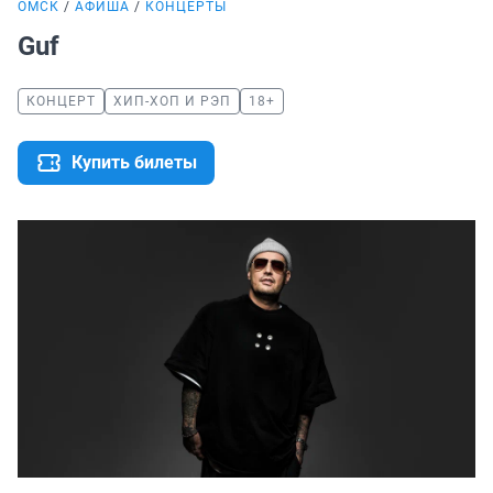
ОМСК
АФИША
КОНЦЕРТЫ
Guf
КОНЦЕРТ
ХИП-ХОП И РЭП
18+
Купить билеты