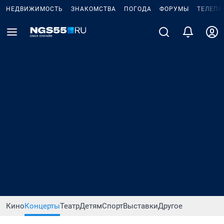
НЕДВИЖИМОСТЬ
ЗНАКОМСТВА
ПОГОДА
ФОРУМЫ
ТЕЛЕПР
Кино
Концерты
Театр
Детям
Спорт
Выставки
Другое