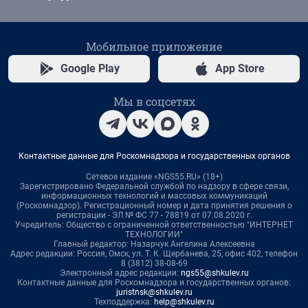
Мобильное приложение
Google Play
App Store
Мы в соцсетях
Контактные данные для Роскомнадзора и государственных органов
Сетевое издание «NGS55.RU» (18+)
Зарегистрировано Федеральной службой по надзору в сфере связи,
информационных технологий и массовых коммуникаций
(Роскомнадзор). Регистрационный номер и дата принятия решения о
регистрации - ЭЛ № ФС 77 - 78819 от 07.08.2020 г.
Учредитель: Общество с ограниченной ответственностью "ИНТЕРНЕТ
ТЕХНОЛОГИИ"
Главный редактор: Назарчук Ангелина Алексеевна
Адрес редакции: Россия, Омск, ул. Т. К. Щербанева, 25, офис 402, телефон
8 (3812) 38-08-69
Электронный адрес редакции:
ngs55@shkulev.ru
Контактные данные для Роскомнадзора и государственных органов:
juristnsk@shkulev.ru
Техподдержка:
help@shkulev.ru