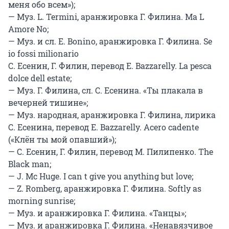
меня обо всем»);

— Муз. L. Termini, аранжировка Г. Филина. Ma L 
Amore No;

— Муз. и сл. E. Bonino, аранжировка Г. Филина. Se 
io fossi milionario

С. Есенин, Г. Филин, перевод E. Bazzarelly. La pesca 
dolce dell estate;

— Муз. Г. Филина, сл. С. Есенина. «Ты плакала в 
вечерней тишине»;

— Муз. народная, аранжировка Г. Филина, лирика 
С. Есенина, перевод E. Bazzarelly. Acero cadente 
(«Клён ты мой опавший»);

— С. Есенин, Г. Филин, перевод М. Пилипенко. The 
Black man;

— J. Mc Huge. I can t give you anything but love;

— Z. Romberg, аранжировка Г. Филина. Softly as 
morning sunrise;

— Муз. и аранжировка Г. Филина. «Танцы»;

— Муз. и аранжировка Г. Филина. «Ненавязчивое 