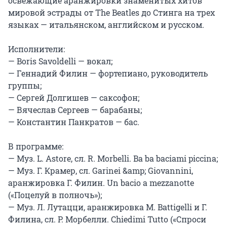
освежающие аранжировки знаменитых хитов 
мировой эстрады от The Beatles до Стинга на трех 
языках — итальянском, английском и русском.

Исполнители:

— Boris Savoldelli — вокал;

— Геннадий Филин — фортепиано, руководитель 
группы;

— Сергей Долгишев — саксофон;

— Вячеслав Сергеев — барабаны;

— Константин Панкратов — бас.

В программе:

— Муз. L. Astore, сл. R. Morbelli. Ba ba baciami piccina;

— Муз. Г. Крамер, сл. Garinei &amp; Giovannini, 
аранжировка Г. Филин. Un bacio a mezzanotte 
(«Поцелуй в полночь»);

— Муз. Л. Лутацци, аранжировка M. Battigelli и Г. 
Филина, сл. Р. Морбелли. Chiedimi Tutto («Спроси 