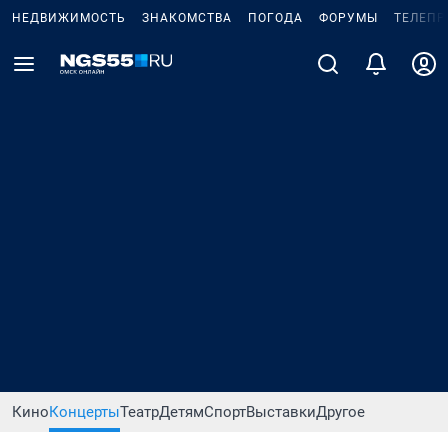
НЕДВИЖИМОСТЬ
ЗНАКОМСТВА
ПОГОДА
ФОРУМЫ
ТЕЛЕПР
Кино
Концерты
Театр
Детям
Спорт
Выставки
Другое