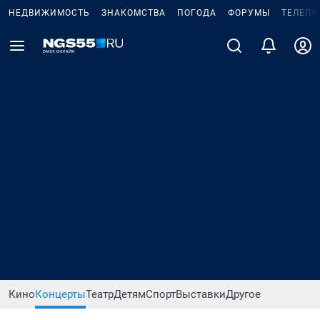
НЕДВИЖИМОСТЬ
ЗНАКОМСТВА
ПОГОДА
ФОРУМЫ
ТЕЛЕПР
Кино
Концерты
Театр
Детям
Спорт
Выставки
Другое