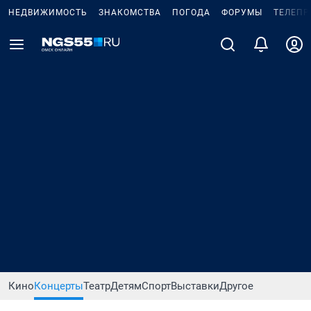
НЕДВИЖИМОСТЬ
ЗНАКОМСТВА
ПОГОДА
ФОРУМЫ
ТЕЛЕПР
Кино
Концерты
Театр
Детям
Спорт
Выставки
Другое