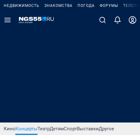
НЕДВИЖИМОСТЬ
ЗНАКОМСТВА
ПОГОДА
ФОРУМЫ
ТЕЛЕПР
Кино
Концерты
Театр
Детям
Спорт
Выставки
Другое