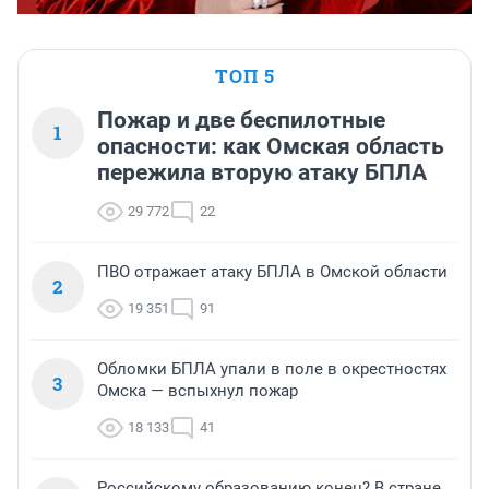
ТОП 5
Пожар и две беспилотные
1
опасности: как Омская область
пережила вторую атаку БПЛА
29 772
22
ПВО отражает атаку БПЛА в Омской области
2
19 351
91
Обломки БПЛА упали в поле в окрестностях
3
Омска — вспыхнул пожар
18 133
41
Российскому образованию конец? В стране