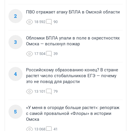
ПВО отражает атаку БПЛА в Омской области
2
18 592
90
Обломки БПЛА упали в поле в окрестностях
3
Омска — вспыхнул пожар
17 504
39
Российскому образованию конец? В стране
4
растет число стобалльников ЕГЭ — почему
это не повод для радости
13 101
79
«У меня в огороде больше растет»: репортаж
5
с самой провальной «Флоры» в истории
Омска
13 068
41