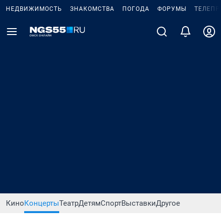
НЕДВИЖИМОСТЬ
ЗНАКОМСТВА
ПОГОДА
ФОРУМЫ
ТЕЛЕПР
Кино
Концерты
Театр
Детям
Спорт
Выставки
Другое