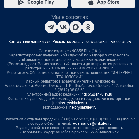
Google Play
App Store
Мы в соцсетях
Контактные данные для Роскомнадзора и государственных органов
Сетевое издание «NGS55.RU» (18+)
Зарегистрировано Федеральной службой по надзору в сфере связи,
информационных технологий и массовых коммуникаций
(Роскомнадзор). Регистрационный номер и дата принятия решения о
регистрации - ЭЛ № ФС 77 - 78819 от 07.08.2020 г.
Учредитель: Общество с ограниченной ответственностью "ИНТЕРНЕТ
ТЕХНОЛОГИИ"
Главный редактор: Назарчук Ангелина Алексеевна
Адрес редакции: Россия, Омск, ул. Т. К. Щербанева, 25, офис 402, телефон
8 (3812) 38-08-69
Электронный адрес редакции:
ngs55@shkulev.ru
Контактные данные для Роскомнадзора и государственных органов:
juristnsk@shkulev.ru
Техподдержка:
help@shkulev.ru
Связаться с отделом продаж: 8 (383) 212-52-52, 8 (800) 200-03-83 (звонок
с сотового бесплатный),
reklamangs@shkulev.ru
Редакция сайта не несет ответственности за достоверность
информации, содержащейся в рекламных объявлениях.