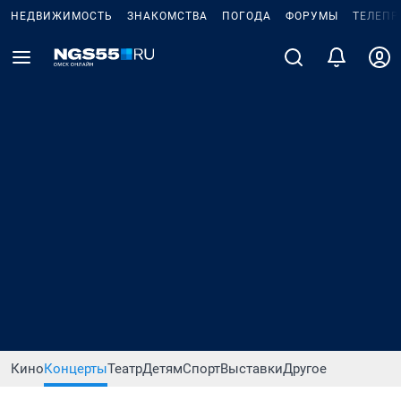
НЕДВИЖИМОСТЬ
ЗНАКОМСТВА
ПОГОДА
ФОРУМЫ
ТЕЛЕПР
Кино
Концерты
Театр
Детям
Спорт
Выставки
Другое