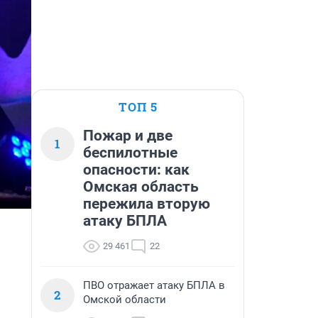
ТОП 5
Пожар и две
1
беспилотные
опасности: как
Омская область
пережила вторую
атаку БПЛА
29 461
22
ПВО отражает атаку БПЛА в
2
Омской области