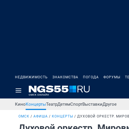
НЕДВИЖИМОСТЬ
ЗНАКОМСТВА
ПОГОДА
ФОРУМЫ
Т
Кино
Концерты
Театр
Детям
Спорт
Выставки
Другое
ОМСК
АФИША
КОНЦЕРТЫ
ДУХОВОЙ ОРКЕСТР. МИР
Духовой оркестр. Миро