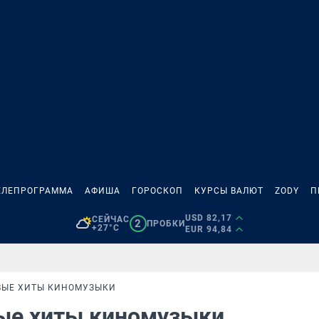
ЕЛЕПРОГРАММА
АФИША
ГОРОСКОП
КУРСЫ ВАЛЮТ
ZODY
П
USD 82,17
СЕЙЧАС
2
ПРОБКИ
+27°C
EUR 94,84
ОВЫЕ ХИТЫ КИНОМУЗЫКИ
вые хиты киномузыки