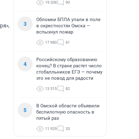
19 208
90
Обломки БПЛА упали в поле
3
я», 
в окрестностях Омска —
вспыхнул пожар
17 980
41
Российскому образованию
4
конец? В стране растет число
стобалльников ЕГЭ — почему
это не повод для радости
13 515
82
В Омской области объявили
5
беспилотную опасность в
пятый раз
11 929
33