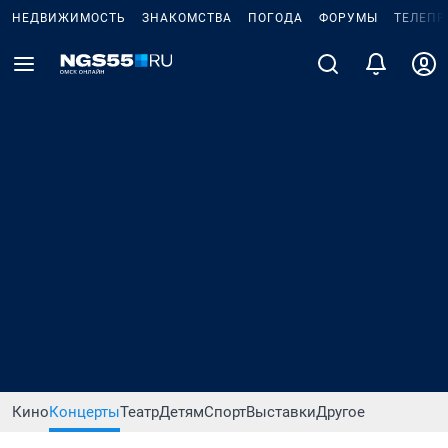
НЕДВИЖИМОСТЬ
ЗНАКОМСТВА
ПОГОДА
ФОРУМЫ
ТЕЛЕПР
Кино
Концерты
Театр
Детям
Спорт
Выставки
Другое