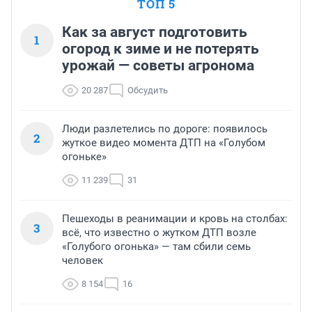
ТОП 5
Как за август подготовить
1
огород к зиме и не потерять
урожай — советы агронома
20 287
Обсудить
Люди разлетелись по дороге: появилось
2
жуткое видео момента ДТП на «Голубом
огоньке»
11 239
31
Пешеходы в реанимации и кровь на столбах:
3
всё, что известно о жутком ДТП возле
«Голубого огонька» — там сбили семь
человек
8 154
16