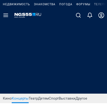
НЕДВИЖИМОСТЬ
ЗНАКОМСТВА
ПОГОДА
ФОРУМЫ
ТЕЛЕПР
Кино
Концерты
Театр
Детям
Спорт
Выставки
Другое