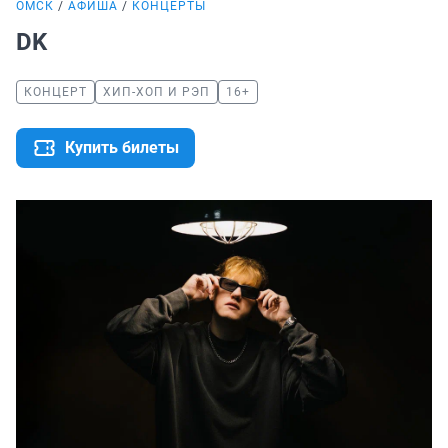
ОМСК
АФИША
КОНЦЕРТЫ
DK
КОНЦЕРТ
ХИП-ХОП И РЭП
16+
Купить билеты