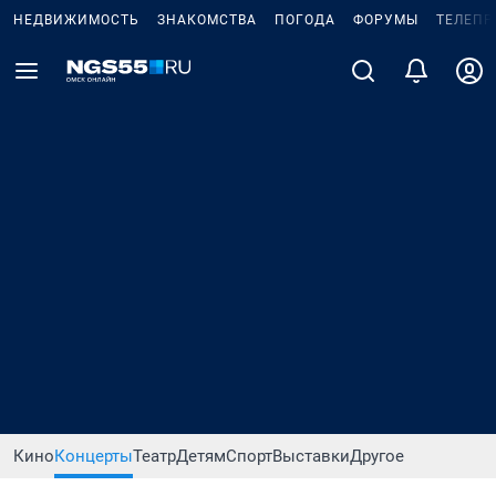
НЕДВИЖИМОСТЬ
ЗНАКОМСТВА
ПОГОДА
ФОРУМЫ
ТЕЛЕПР
Кино
Концерты
Театр
Детям
Спорт
Выставки
Другое