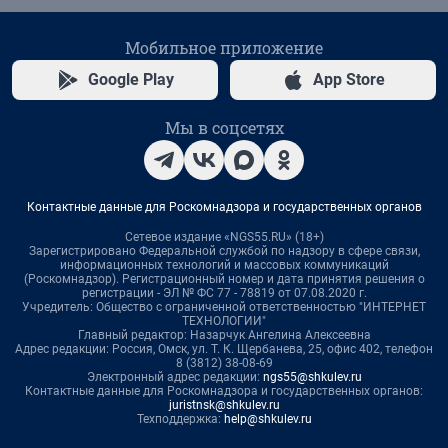
Мобильное приложение
Google Play
App Store
Мы в соцсетях
Контактные данные для Роскомнадзора и государственных органов
Сетевое издание «NGS55.RU» (18+)
Зарегистрировано Федеральной службой по надзору в сфере связи,
информационных технологий и массовых коммуникаций
(Роскомнадзор). Регистрационный номер и дата принятия решения о
регистрации - ЭЛ № ФС 77 - 78819 от 07.08.2020 г.
Учредитель: Общество с ограниченной ответственностью "ИНТЕРНЕТ
ТЕХНОЛОГИИ"
Главный редактор: Назарчук Ангелина Алексеевна
Адрес редакции: Россия, Омск, ул. Т. К. Щербанева, 25, офис 402, телефон
8 (3812) 38-08-69
Электронный адрес редакции:
ngs55@shkulev.ru
Контактные данные для Роскомнадзора и государственных органов:
juristnsk@shkulev.ru
Техподдержка:
help@shkulev.ru