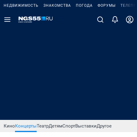
НЕДВИЖИМОСТЬ
ЗНАКОМСТВА
ПОГОДА
ФОРУМЫ
ТЕЛЕПР
Кино
Концерты
Театр
Детям
Спорт
Выставки
Другое