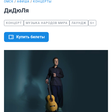
ОМСК
АФИША
КОНЦЕРТЫ
ДиДюЛя
КОНЦЕРТ
МУЗЫКА НАРОДОВ МИРА
ЛАУНДЖ
6+
Купить билеты