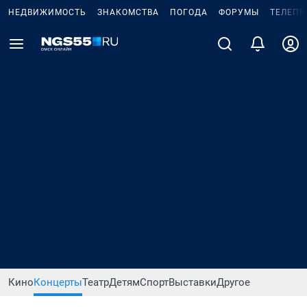
НЕДВИЖИМОСТЬ
ЗНАКОМСТВА
ПОГОДА
ФОРУМЫ
ТЕЛЕПР
Кино
Концерты
Театр
Детям
Спорт
Выставки
Другое